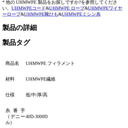
* 他の UHMWPE 製品をお探しですか?を参照してくださ
い。
UHMWPEコード
&
UHMWPE ロープ
&
UHMWPEワイヤ
ーロープ
&
UHMWPE靴ひも
&
UHMWPEミシン糸
製品の詳細
製品タグ
商品名
UHMWPE フィラメント
材料
UHMWPE繊維
仕様
低/中/厚/高
糸番手
（デニー
40D-3000D
ル）