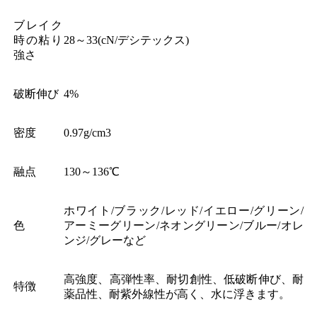
ブレイク
時の粘り
28～33(cN/デシテックス)
強さ
破断伸び
4%
密度
0.97g/cm3
融点
130～136℃
ホワイト/ブラック/レッド/イエロー/グリーン/
色
アーミーグリーン/ネオングリーン/ブルー/オレ
ンジ/グレーなど
高強度、高弾性率、耐切創性、低破断伸び、耐
特徴
薬品性、耐紫外線性が高く、水に浮きます。