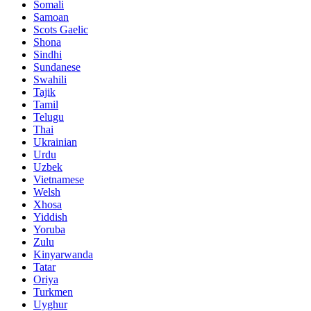
Somali
Samoan
Scots Gaelic
Shona
Sindhi
Sundanese
Swahili
Tajik
Tamil
Telugu
Thai
Ukrainian
Urdu
Uzbek
Vietnamese
Welsh
Xhosa
Yiddish
Yoruba
Zulu
Kinyarwanda
Tatar
Oriya
Turkmen
Uyghur