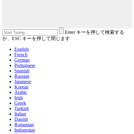
Enter キーを押して検索する
か、ESC キーを押して閉じます
English
French
German
Portuguese
Spanish
Russian
Japanese
Korean
Arabic
Irish
Greek
Turkish
Italian
Danish
Romanian
Indonesian