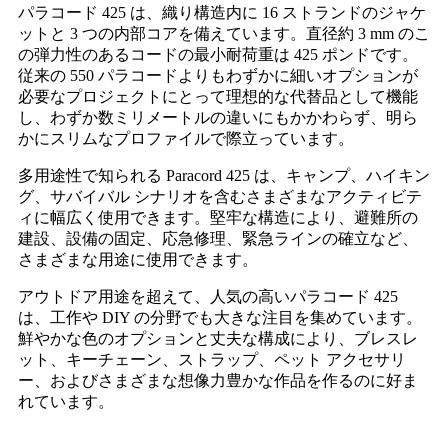
パラコード 425 は、織り構造内に 16 ストランドのジャケ
ットと 3 つの内部コアを備えています。直径約 3 mm のこ
の弾力性のあるコードの最小耐荷重は 425 ポンドです。
従来の 550 パラコードよりもわずかに細いオプションが
必要なプロジェクトにとって理想的な代替品として機能
し、わずか数ミリメートルの違いにもかかわらず、明ら
かにスリムなプロファイルで際立っています。
多用途性で知られる Paracord 425 は、キャンプ、ハイキン
グ、サバイバル シナリオを含むさまざまなアクティビテ
ィに幅広く使用できます。堅牢な構造により、避難所の
建設、設備の固定、応急修理、緊急ラインの確立など、
さまざまな用途に使用できます。
アウトドア用途を超えて、人気の高いパラコード 425
は、工作や DIY の分野でも大きな注目を集めています。
鮮やかな色のオプションと丈夫な構成により、ブレスレ
ット、キーチェーン、ストラップ、ペット アクセサリ
ー、およびさまざまな想像力豊かな作品を作るのに好ま
れています。