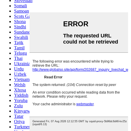
Slovenian
Somali
Samoan
Scots Gaelic
Shona
Sindhi
Sundanese
Swahili
Tajik
Tamil
Telugu
Thai
Ukrainian
Urdu
Uzbek
Vietnamese
Welsh
Xhosa
Yiddish
Yoruba
Zulu
Kinyarwanda
Tatar
Oriya
Turkmen