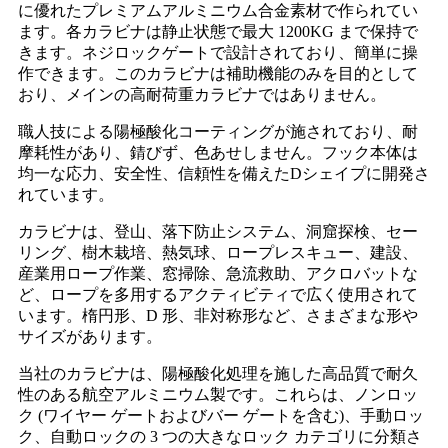
に優れたプレミアムアルミニウム合金素材で作られてい
ます。各カラビナは静止状態で最大 1200KG まで保持で
きます。ネジロックゲートで設計されており、簡単に操
作できます。このカラビナは補助機能のみを目的として
おり、メインの高耐荷重カラビナではありません。
職人技による陽極酸化コーティングが施されており、耐
摩耗性があり、錆びず、色あせしません。フック本体は
均一な応力、安全性、信頼性を備えたDシェイプに開発さ
れています。
カラビナは、登山、落下防止システム、洞窟探検、セー
リング、樹木栽培、熱気球、ロープレスキュー、建設、
産業用ロープ作業、窓掃除、急流救助、アクロバットな
ど、ロープを多用するアクティビティで広く使用されて
います。楕円形、D 形、非対称形など、さまざまな形や
サイズがあります。
当社のカラビナは、陽極酸化処理を施した高品質で耐久
性のある航空アルミニウム製です。これらは、ノンロッ
ク (ワイヤー ゲートおよびバー ゲートを含む)、手動ロッ
ク、自動ロックの 3 つの大きなロック カテゴリに分類さ