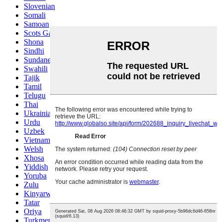
Slovenian
Somali
Samoan
Scots Gaelic
Shona
Sindhi
Sundanese
Swahili
Tajik
Tamil
Telugu
Thai
Ukrainian
Urdu
Uzbek
Vietnamese
Welsh
Xhosa
Yiddish
Yoruba
Zulu
Kinyarwanda
Tatar
Oriya
Turkmen